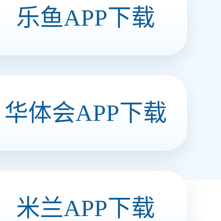
话题、参与讨论，打造属于你的观赛圈。
面保护用户信息与操作过程，构建可信平台环境。
与用户信任。