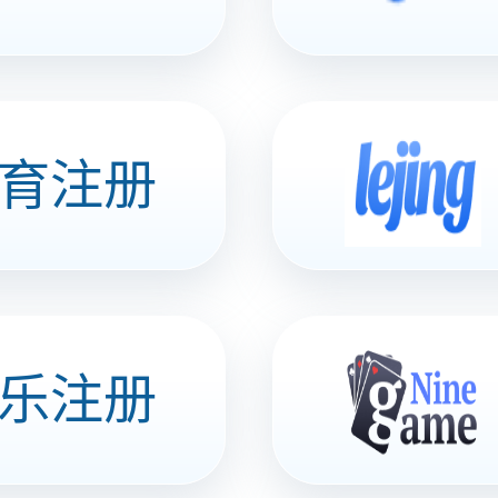
ISO 27001 国际信息安全认证
数据加密安全合规奖
平台系统符合国际加密标准，连续通过多轮安全审
查。