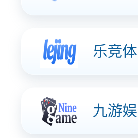
2022 年度金牌平台
以综合服务表现获东南亚行业组织高度认可。