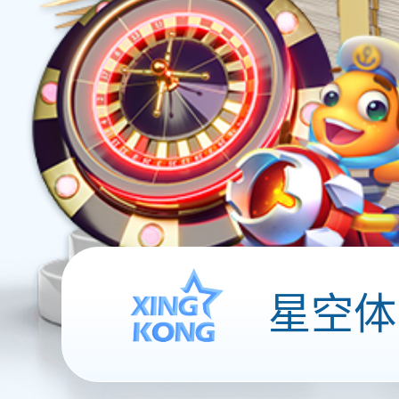
账户系统安全性增强
引入双重验证机制，提升用户资产与数据安全
支持查看历史登录设备，异常访问可第一时间
解决验证码间歇性延迟问题，提升注册体验。
2023年8月1日 · App v5.2.8
赛事提醒与首页模块升级
优化赛事提醒组件，新增浮动提醒条，查看更
推出“今日焦点赛事”桌面小组件，重要赛事不
历史数据筛选功能加强，查阅记录更省力。
2023年6月10日 · App v5.2.0
智能推荐系统首度上线
基于用户过往浏览行为推荐高热度体育赛事。
“猜你喜欢”模块上线，个性内容推送更贴合偏