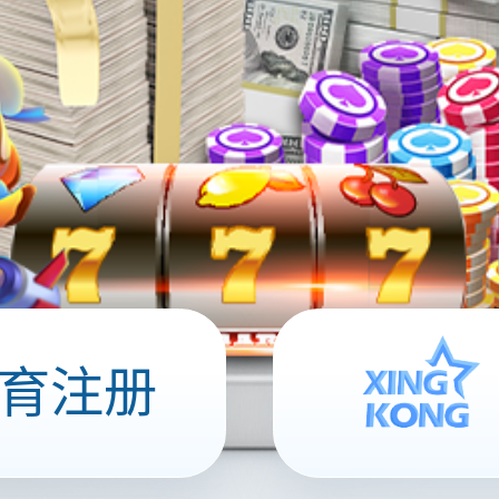
。
排查。
直观。
错过。
好。