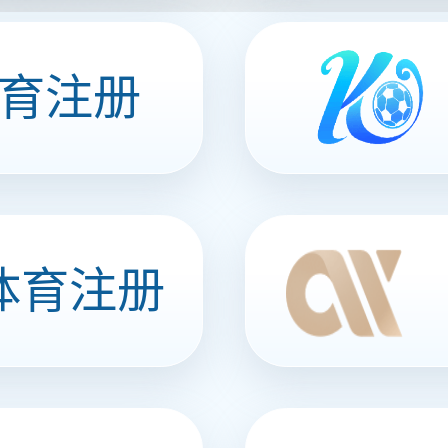
。
博官网 将继续围绕用户需求迭代优化，为每一次体育观赛体验提供稳定支
安博官网App功能亮点
级掌上观赛体验，随时随地了解赛事进程，畅享便捷操作与实时
实时比分&赛程
覆盖各大热门体育联赛