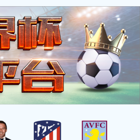
注册入口
数据洞察
互动社区