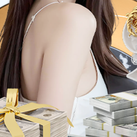
每一次更新，都是为提供更高效、更沉浸式的赛事体验而前行。
的性能压力。
配主流网络环境。
快速回放。
化。
。