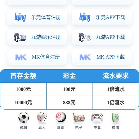
队被点名批评“过度消耗主力”
CBA常规赛激战正酣，但一则关于球员伤病管理的消
息却引发了广泛关注：广州龙狮队核心后卫陈盈骏被
曝出在大腿肌肉撕裂的情况下，依然坚持带伤出战多
场比赛。这一现象不仅令球迷揪心，更直接导致广州
队被联赛官方及多家媒体点名批评，被指存在“过度消
耗主力”的用人隐患。在职业体育追求成绩与保护球员
健康之间的天平上，广州队似乎正在走向危险的倾
斜。
伤情曝光：从“轻伤不下火线”到“撕裂
仍坚持”