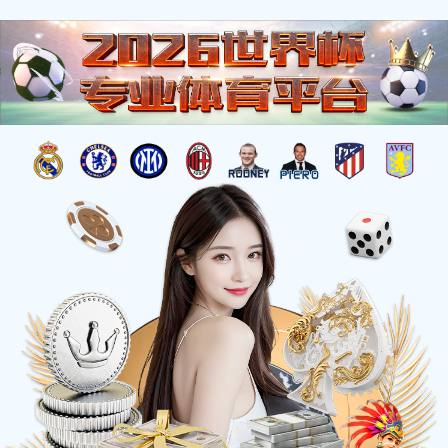
注册入口
安博官网
—— 比赛数据