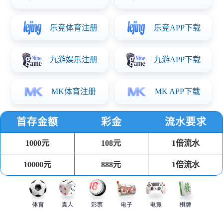
鲁内强势晋级
在刚刚结束的迈阿密大师赛第四轮焦点战中，俄罗斯
名将丹尼尔·梅德维德夫以一场近乎完美的表现，直落
两盘横扫丹麦新星霍尔格·鲁内，强势挺进八强。本场
比赛最令人瞩目的数据在于，梅德维德夫在自己的发
球局中未送出任何一个破发点，以“零破发”的绝对统
治力掌控了比赛节奏，让对手鲁内全程找不到任何反
击的机会。
发球局铜墙铁壁，梅德维德夫展现“零
破发”统治力
从比赛的第一分开始，梅德维德夫就展现出了令人窒